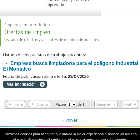
empresario
Empleo y emprendedores
Ofertas de Empleo
Listado de ofertas y vacantes de empleo disponibles
Listado de los puestos de trabajo vacantes:
Empresa busca limpiador/a para el polígono industrial
El Montalvo
Fecha de publicación de la oferta:
29/07/2026
Iniciar
Anterior
Página
de 1
Siguiente
Final
« volver
Utilizamos cookies para asegurar que damos la mejor experiencia al usuario en nuestro
Plaza del Ayuntamiento, 1. 37188 Carbajosa de la Sagrada. SALAMANCA
sitio web. Si continúa utilizando este sitio asumiremos que está de acuerdo.