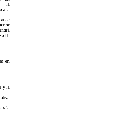
se la
o a la
cance
erior
endrá
xo II-
les en
 y la
ativa
 y la