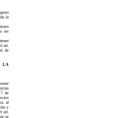
alguno
da la
iones
o ser
btener
l art.
al de
 LA
conste
ncias
17 de
ectos
ra al
rias y
l art.
que se