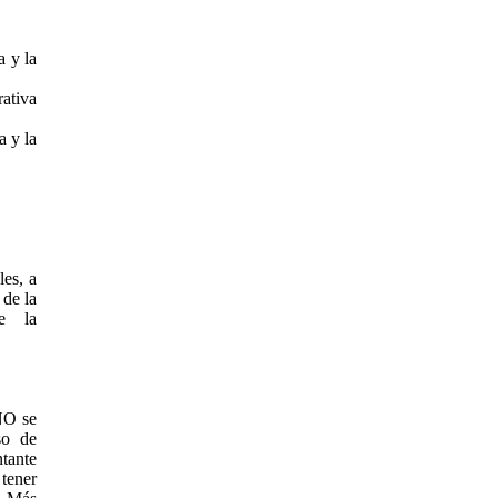
 y la
ativa
 y la
les, a
 de la
de la
 NO se
so de
ntante
tener