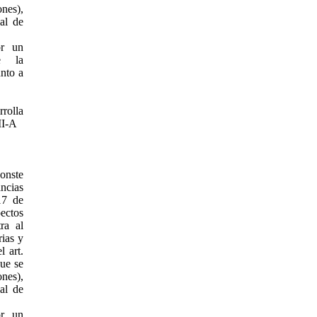
nes),
al de
or un
se la
unto a
rrolla
II-A
conste
ncias
17 de
ectos
ra al
rias y
l art.
que se
nes),
al de
or un