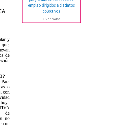
empleo dirigidos a distintos
CA
colectivos
+ ver todas
ular y
 que,
uevan
os de
lación
D?
Para
cas o
e, con
vidad
 hoy.
VA
 de
al no
ten un