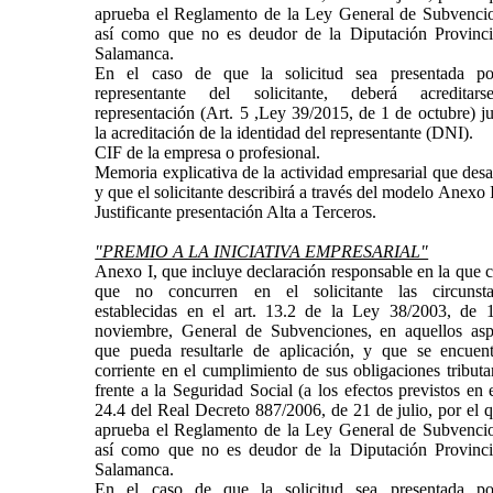
aprueba el Reglamento de la Ley General de Subvencio
así como que no es deudor de la Diputación Provinci
Salamanca.
En el caso de que la solicitud sea presentada p
representante del solicitante, deberá acreditar
representación (Art. 5 ,Ley 39/2015, de 1 de octubre) j
la acreditación de la identidad del representante (DNI).
CIF de la empresa o profesional.
Memoria explicativa de la actividad empresarial que desa
y que el solicitante describirá a través del modelo Anexo 
Justificante presentación Alta a Terceros.
"PREMIO A LA INICIATIVA EMPRESARIAL"
Anexo I, que incluye declaración responsable en la que 
que no concurren en el solicitante las circunsta
establecidas en el art. 13.2 de la Ley 38/2003, de 
noviembre, General de Subvenciones, en aquellos asp
que pueda resultarle de aplicación, y que se encuent
corriente en el cumplimiento de sus obligaciones tributa
frente a la Seguridad Social (a los efectos previstos en e
24.4 del Real Decreto 887/2006, de 21 de julio, por el 
aprueba el Reglamento de la Ley General de Subvencio
así como que no es deudor de la Diputación Provinci
Salamanca.
En el caso de que la solicitud sea presentada p