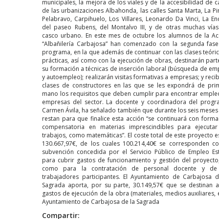
municipales, la mejora de los viales y de la accesibilidad de c
de las urbanizaciones Albahonda, las calles Santa Marta, La Pin
Pelabravo, Carpihuelo, Los Villares, Leonardo Da Vinci, La Enc
del paseo Rubens, del Montalvo III, y de otras muchas vías
casco urbano. En este mes de octubre los alumnos de la Ac
“Albañilería Carbajosa” han comenzado con la segunda fase
programa, en la que además de continuar con las clases teóric
prácticas, así como con la ejecución de obras, destinarán part
su formación a técnicas de inserción laboral (búsqueda de em
y autoempleo); realizarán visitas formativas a empresas; y reci
clases de constructores en las que se les expondrá de pri
mano los requisitos que deben cumplir para encontrar emple
empresas del sector. La docente y coordinadora del progr
Carmen Ávila, ha señalado también que durante los seis meses
restan para que finalice esta acción “se continuará con forma
compensatoria en materias imprescindibles para ejecutar
trabajos, como matemáticas”. El coste total de este proyecto e
130.667,97€, de los cuales 100.214,40€ se corresponden co
subvención concedida por el Servicio Público de Empleo Est
para cubrir gastos de funcionamiento y gestión del proyecto,
como para la contratación de personal docente y de
trabajadores participantes. El Ayuntamiento de Carbajosa d
Sagrada aporta, por su parte, 30.149,57€ que se destinan a
gastos de ejecución de la obra (materiales, medios auxiliares, e
Ayuntamiento de Carbajosa de la Sagrada
Compartir: