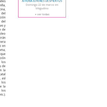
XI FERIA JÓVENES DESPIERTOS
alles
Domingo 22 de marzo en
illa,
Vitigudino
ina,
 del
+ ver todas
ción
 del
as y
e de
pleo
birán
mera
o en
ama,
 que
ción
 los
s de
n la
atal
 así
 los
e la
 los
tc.).