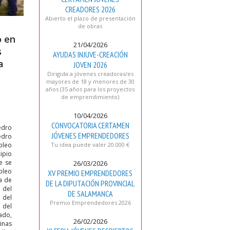
CREADORES 2026
Abierto el plazo de presentación
de obras
o en
21/04/2026
s
AYUDAS INJUVE-CREACIÓN
a
JOVEN 2026
Dirigida a jóvenes creadoras/es
mayores de 18 y menores de 30
años (35 años para los proyectos
de emprendimiento)
10/04/2026
CONVOCATORIA CERTAMEN
edro
JÓVENES EMPRENDEDORES
edro
Tu idea puede valer 20.000 €
pleo
ipio
e se
26/03/2026
pleo
XV PREMIO EMPRENDEDORES
a de
DE LA DIPUTACIÓN PROVINCIAL
 del
DE SALAMANCA
 del
Premio Emprendedores 2026
 del
ado,
26/02/2026
inas