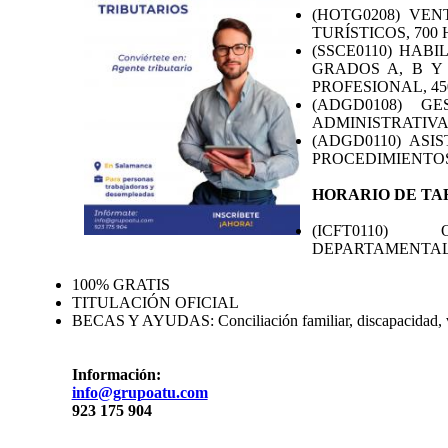
(HOTG0208) VE
TURÍSTICOS, 700 
(SSCE0110) HAB
GRADOS A, B Y
PROFESIONAL, 45
(ADGD0108) G
ADMINISTRATIVA 
(ADGD0110) ASI
PROCEDIMIENTOS 
HORARIO DE TA
(ICFT0110
DEPARTAMENTALE
100% GRATIS
TITULACIÓN OFICIAL
BECAS Y AYUDAS: Conciliación familiar, discapacidad, vi
Información:
info@grupoatu.com
923 175 904