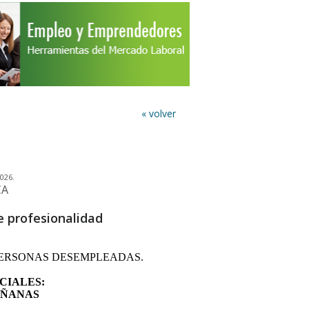
« volver
026.
CA
e profesionalidad
ra PERSONAS DESEMPLEADAS.
CIALES:
AÑANAS