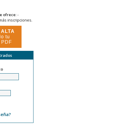
se ofrece
: -
más inscripciones.
e ALTA
o tu
n PDF
strados
co
seña?