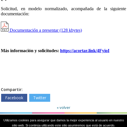
Solicitud, en modelo normalizado, acompañada de la siguiente
documentación:
Documentación a presentar (128 kbytes)
Más información y solicitudes:
https://acortar.link/4FyioI
Compartir:
Facebook
Twitter
« volver
Utilizamos cookies para asegurar que damos la mejor experiencia al usuario en nuestro
Plaza del Ayuntamiento, 1. 37188 Carbajosa de la Sagrada. SALAMANCA
sitio web. Si continúa utilizando este sitio asumiremos que está de acuerdo.
(España)